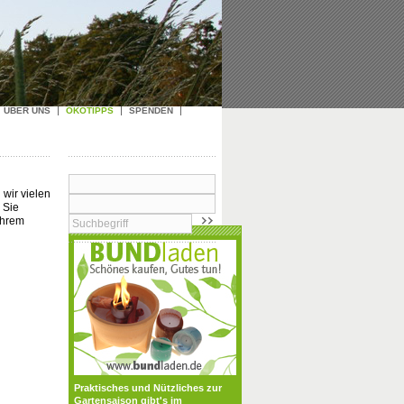
ÜBER UNS
ÖKOTIPPS
SPENDEN
wir vielen
 Sie
Ihrem
Praktisches und Nützliches zur
Gartensaison gibt's im