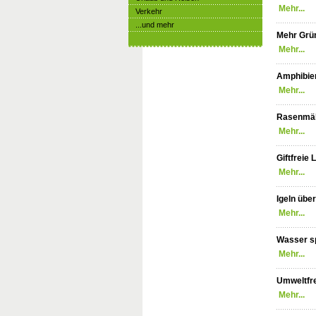
Mehr...
Verkehr
...und mehr
Mehr Grü
Mehr...
Amphibien
Mehr...
Rasenmäh
Mehr...
Giftfreie
Mehr...
Igeln übe
Mehr...
Wasser s
Mehr...
Umweltfre
Mehr...