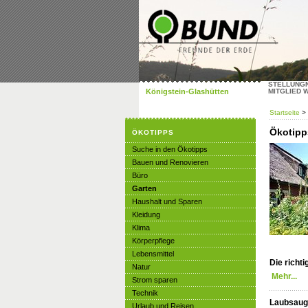
STELLUNG
Königstein-Glashütten
MITGLIED 
Startseite
>
Ökotipp
ÖKOTIPPS
Suche in den Ökotipps
Bauen und Renovieren
Büro
Garten
Haushalt und Sparen
Kleidung
Klima
Körperpflege
Lebensmittel
Die richt
Natur
Mehr...
Strom sparen
Technik
Laubsaug
Urlaub und Reisen