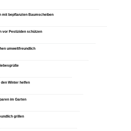
n mit bepflanzten Baumscheiben
 vor Pestiziden schützen
en umweltfreundlich
 Liebesgrüße
r den Winter helfen
paren im Garten
undlich grillen