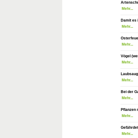
Artenschu
Mehr...
Damit es 
Mehr...
Osterfeue
Mehr...
Vögel (we
Mehr...
Laubsaug
Mehr...
Bei der G
Mehr...
Pflanzen 
Mehr...
Gefährdet
Mehr...