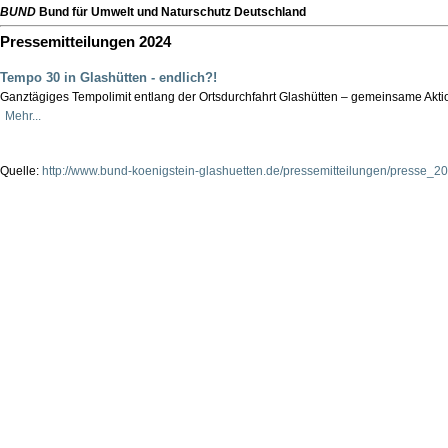
BUND
Bund für Umwelt und Naturschutz Deutschland
Pressemitteilungen 2024
Tempo 30 in Glashütten - endlich?!
Ganztägiges Tempolimit entlang der Ortsdurchfahrt Glashütten – gemeinsame Akt
Mehr...
Quelle:
http://www.bund-koenigstein-glashuetten.de/pressemitteilungen/presse_20