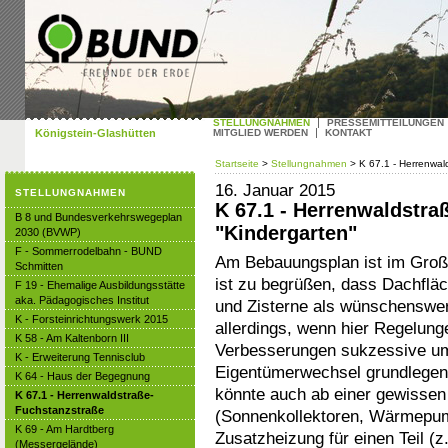
STELLUNGNAHMEN
PRESSEMITTEILUNGEN
Königstein-Glashütten
MITGLIED WERDEN
KONTAKT
Startseite
>
Stellungnahmen
> K 67.1 - Herrenwal
16. Januar 2015
STELLUNGNAHMEN
K 67.1 - Herrenwaldstra
B 8 und Bundesverkehrswegeplan
"Kindergarten"
2030 (BVWP)
F - Sommerrodelbahn - BUND
Am Bebauungsplan ist im Groß
Schmitten
ist zu begrüßen, dass Dachfl
F 19 - Ehemalige Ausbildungsstätte
aka. Pädagogisches Institut
und Zisterne als wünschenswer
K - Forsteinrichtungswerk 2015
allerdings, wenn hier Regelung
K 58 - Am Kaltenborn III
Verbesserungen sukzessive u
K - Erweiterung Tennisclub
Eigentümerwechsel grundlegend
K 64 - Haus der Begegnung
könnte auch ab einer gewissen
K 67.1 - Herrenwaldstraße-
Fuchstanzstraße
(Sonnenkollektoren, Wärmepump
K 69 - Am Hardtberg
Zusatzheizung für einen Teil (z.
(Messergelände)