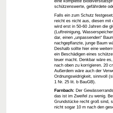
eine komplette Biodiversitätspr
schützenswerte, gefährdete ode
Falls ein zum Schutz festgeset
reicht es nicht aus, diesen mi
wird erst in 50-60 Jahren die g
(Luftreinigung, Wasserspeicher
dar, einen „unpassenden“ Baum 
nachgepflanzte, junge Baum wäc
Deshalb sollte hier eine weite
ein Beschädigen eines schütze
teuer macht. Denkbar wäre e
nach oben zu korrigieren. 20 
Außerdem wäre auch der Verwei
Ordnungswidrigkeit, sinnvoll (s
1 Nr. 25 lit. b BauGB).
Farnbach:
Der Gewässerrandstr
das ist im Zweifel zu wenig. Be
Grundstücke recht groß sind, so
nicht sogar 10 m nach den ges