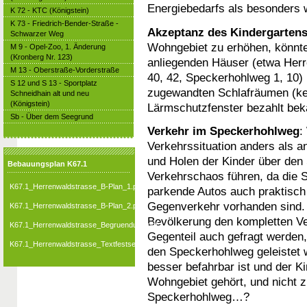
Energiebedarfs als besonders
K 72 - KTC (Königstein)
K 73 - Friedrich-Bender-Straße -
Akzeptanz des Kindergarten
Schwarzer Weg
Wohngebiet zu erhöhen, könnte
M 9 - Opel-Zoo, 1. Änderung
(Kronberg Nr. 123)
anliegenden Häuser (etwa Herr
M 13 - Oberstraße-Vorderstraße
40, 42, Speckerhohlweg 1, 10)
S 12 und S 13 - Sportplatz
zugewandten Schlafräumen (k
Schneidhain alt und neu
(Königstein)
Lärmschutzfenster bezahlt be
Sb - Über dem Seegrund
Verkehr im Speckerhohlweg
:
Verkehrssituation anders als a
und Holen der Kinder über den
Bebauungsplan K67.1
Verkehrschaos führen, da die S
K67.1_Herrenwaldstrasse_B-Plan_1.pdf
parkende Autos auch praktisch
Gegenverkehr vorhanden sind. A
K67.1_Herrenwaldstrasse_B-Plan_2.pdf
Bevölkerung den kompletten Ve
K67.1_Herrenwaldstrasse_Begruendung.pdf
Gegenteil auch gefragt werden,
K67.1_Herrenwaldstrasse_Textfestsetzungen.pdf
den Speckerhohlweg geleistet 
besser befahrbar ist und der 
Wohngebiet gehört, und nicht
Speckerhohlweg…?